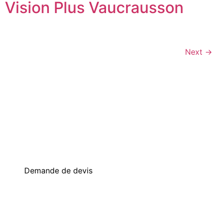
Vision Plus Vaucrausson
Next
→
Prêt à transformer vos espaces ?
Demandez votre devis gratuit aujourd’hui et recevez une
réponse sous 72 heures.
Demande de devis